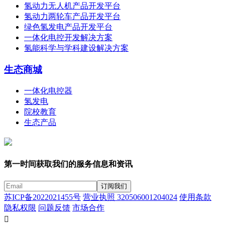
氢动力无人机产品开发平台
氢动力两轮车产品开发平台
绿色氢发电产品开发平台
一体化电控开发解决方案
氢能科学与学科建设解决方案
生态商城
一体化电控器
氢发电
院校教育
生态产品
第一时间获取我们的服务信息和资讯
苏ICP备2022021455号
营业执照 320506001204024
使用条款
隐私权限
问题反馈
市场合作
