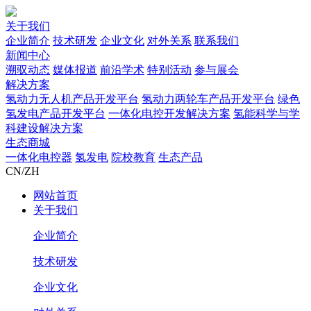
关于我们
企业简介
技术研发
企业文化
对外关系
联系我们
新闻中心
溯驭动态
媒体报道
前沿学术
特别活动
参与展会
解决方案
氢动力无人机产品开发平台
氢动力两轮车产品开发平台
绿色
氢发电产品开发平台
一体化电控开发解决方案
氢能科学与学
科建设解决方案
生态商城
一体化电控器
氢发电
院校教育
生态产品
CN/ZH
网站首页
关于我们
企业简介
技术研发
企业文化